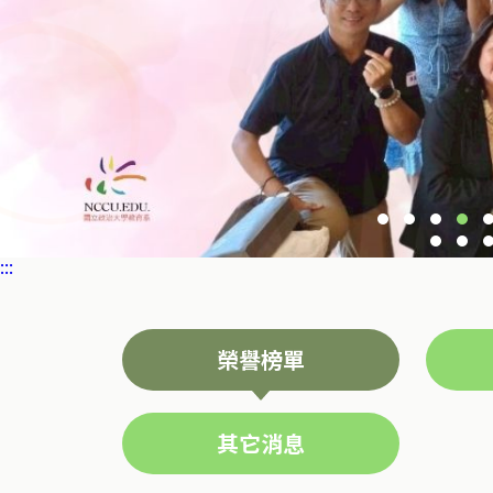
:::
榮譽榜單
其它消息