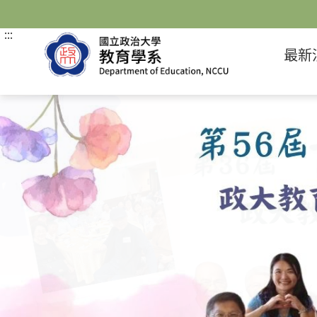
跳
到
主
:::
要
最新
內
容
區
塊