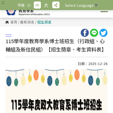
:::
跳
大
小
中
字級
Select Language
▼
到
主
要
內
首頁
/
最新消息
/
招生訊息
容
區
塊
:::
:::
115學年度教育學系博士班招生（行政組、心
輔組及新住民組）【招生簡章、考生資料表】
日期：2025-12-26