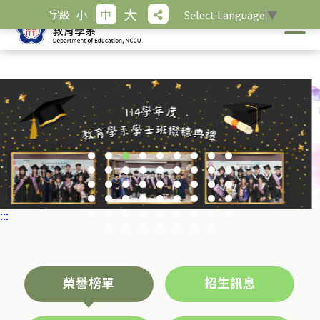
跳
大
小
中
字級
Select Language
▼
到
主
要
內
容
區
塊
:::
榮譽榜單
招生訊息