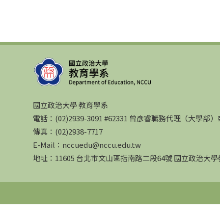
國立政治大學 教育學系
電話：(02)2939-3091 #62331 曾彥睿職務代理（大學
傳真：(02)2938-7717
E-Mail：nccuedu@nccu.edu.tw
地址：11605 台北市文山區指南路二段64號 國立政治大