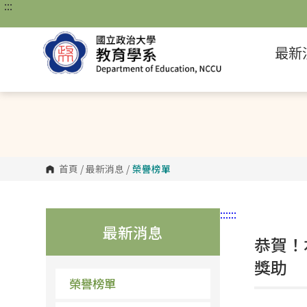
:::
跳
到
主
要
最新
內
容
區
塊
首頁
/
最新消息
/
榮譽榜單
:::
:::
最新消息
恭賀！
獎助
榮譽榜單