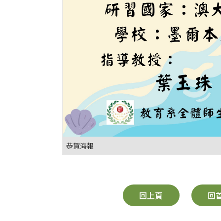
恭賀海報
回上頁
回