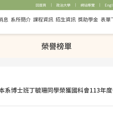
回首頁
政治大學
網站導覽
Engl
消息
系所簡介
課程資訊
招生資訊
獎助學金
表單
榮譽榜單
本系博士班丁毓珊同學榮獲國科會113年