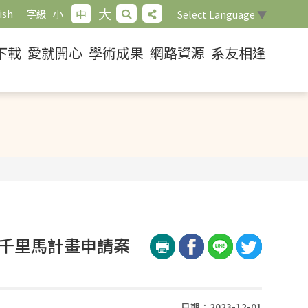
大
小
中
ish
字級
Select Language
▼
下載
愛就開心
學術成果
網路資源
系友相逢
度千里馬計畫申請案
日期：2023-12-01