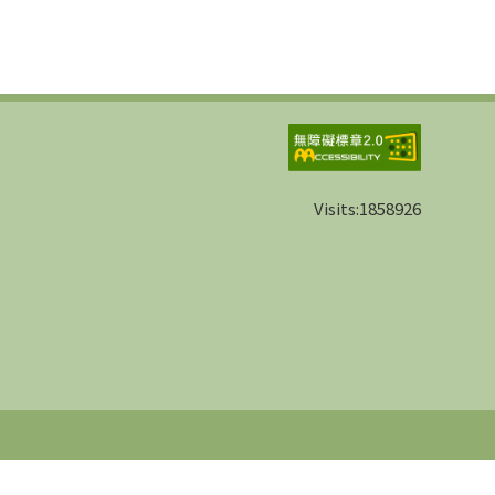
Visits:
1858926