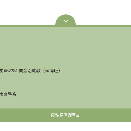
部）或 #62281 闕金治助教（碩博班）
學教育學系
隱私權保護宣告