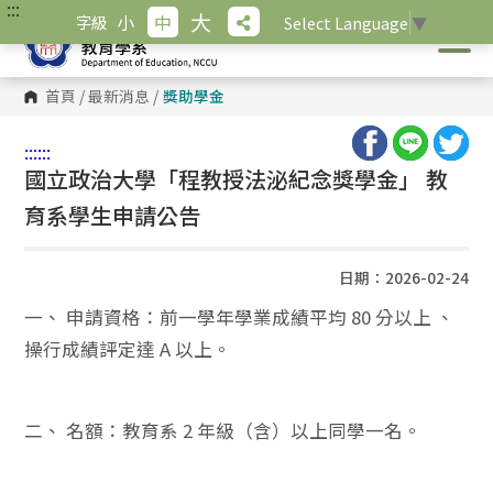
:::
跳
大
小
中
字級
Select Language
▼
到
主
要
內
首頁
/
最新消息
/
獎助學金
容
區
塊
:::
:::
國立政治大學「程教授法泌紀念獎學金」 教
育系學生申請公告
日期：2026-02-24
一、 申請資格：前一學年學業成績平均 80 分以上 、
操行成績評定達 A 以上。
二、 名額：教育系 2 年級（含）以上同學一名。