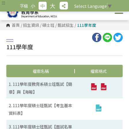
:::
跳
大
小
中
字級
Select Language
▼
到
主
要
內
首頁
/
招生資訊
/
碩士班
/
甄試招生
/
111學年度
容
區
塊
:::
:::
111學年度
檔案名稱
檔案格式
1. 111學年度教育系碩士班甄試【簡
章】與【海報】
2. 111學年度碩士班甄試【考生基本
資料表】
3. 111學年度碩士班甄試【面試名單