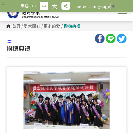
:::
跳
大
小
中
字級
Select Language
▼
到
主
要
內
首頁
/
愛就開心
/
更多的愛
/
撥穗典禮
容
區
塊
:::
:::
撥穗典禮