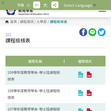
:::
跳
大
小
中
字級
Select Language
▼
到
主
要
內
首頁
/
課程資訊
/
大學部
/
課程檢核表
容
區
塊
:::
:::
課程檢核表
檔案名稱
檔案格式
109學年度教育學系-學士班課程檢
核表
108學年度教育學系-學士班課程檢
核表
107學年度教育學系-學士班課程檢