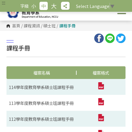
:::
跳
大
小
中
字級
Select Language
▼
到
主
要
內
首頁
/
課程資訊
/
碩士班
/
課程手冊
容
區
塊
:::
:::
課程手冊
檔案名稱
檔案格式
114學年度教育學系碩士班課程手冊
113學年度教育學系碩士班課程手冊
112學年度教育學系碩士班課程手冊