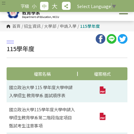
:::
跳
大
小
中
字級
Select Language
▼
到
主
要
內
首頁
/
招生資訊
/
大學部
/
申請入學
/
115學年度
容
區
塊
:::
:::
115學年度
檔案名稱
檔案格式
國立政治大學 115 學年度大學申請
入學招生 教育學系 面試順序表
國立政治大學115學年度大學申請入
學招生教育學系第二階段指定項目
甄試考生注意事項