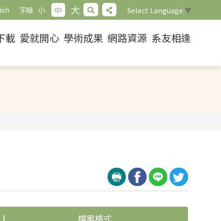
大
小
中
ish
字級
Select Language
▼
下載
愛就開心
學術成果
網路資源
系友相逢
檔案格式