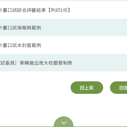
論文計畫口試綜合評審結果【列印1份】
文計畫口試海報與範例
文計畫口試本封面範例
 （口試委員）車輛進出政大校園管制表
回上頁
回