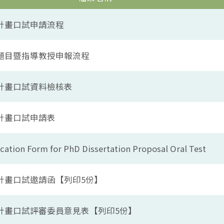
文計畫口試申請流程
論文題目暨指導教授申報流程
文計畫口試資料檢核表
文計畫口試申請表
ication Form for PhD Dissertation Proposal Oral Test
文計畫口試邀請函【列印5份】
論文計畫口試評審委員意見表【列印5份】