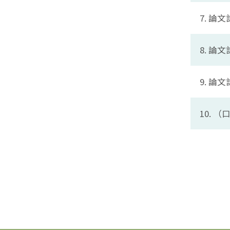
7. 
8. 論
9. 論
10.