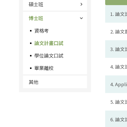
碩士班
1. 論
博士班
資格考
2. 
論文計畫口試
3. 論
學位論文口試
4. 論
畢業離校
其他
4. Appl
5. 論
6. 