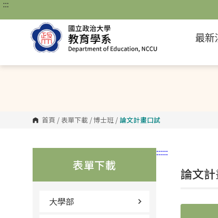
:::
跳
到
主
要
最新
內
容
區
塊
首頁
/
表單下載
/
博士班
/
論文計畫口試
:::
:::
表單下載
論文計
大學部