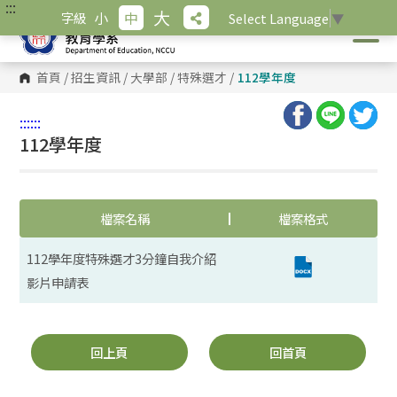
:::
跳
大
小
中
字級
Select Language
▼
到
主
要
內
首頁
/
招生資訊
/
大學部
/
特殊選才
/
112學年度
容
區
塊
:::
:::
112學年度
檔案名稱
檔案格式
112學年度特殊選才3分鐘自我介紹
影片申請表
回上頁
回首頁