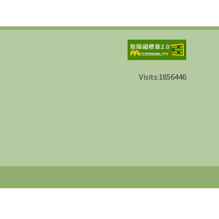
Visits:
1856446