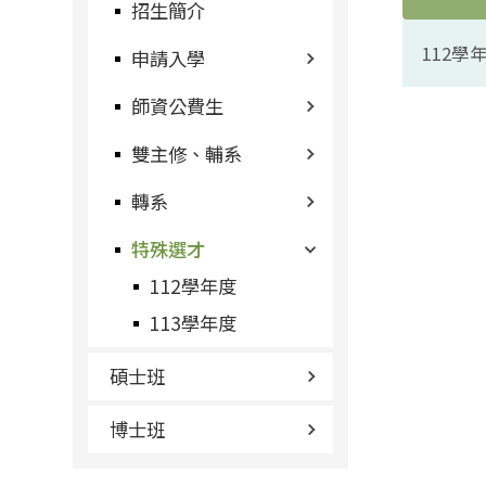
招生簡介
112
申請入學
師資公費生
雙主修、輔系
轉系
特殊選才
112學年度
113學年度
碩士班
博士班