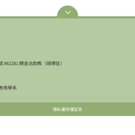
部）或 #62281 闕金治助教（碩博班）
學教育學系
隱私權保護宣告