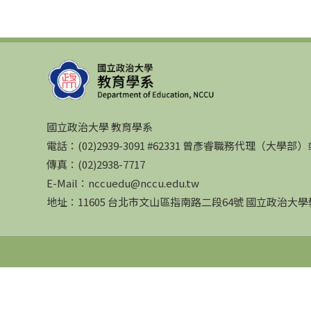
國立政治大學 教育學系
電話：(02)2939-3091 #62331 曾彥睿職務代理（大學
傳真：(02)2938-7717
E-Mail：nccuedu@nccu.edu.tw
地址：11605 台北市文山區指南路二段64號 國立政治大