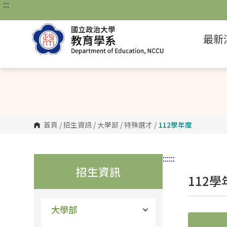
:::
跳
到
主
要
最新
內
容
區
塊
首頁
/
招生資訊
/
大學部
/
特殊選才
/
112學年度
:::
:::
招生資訊
112學
大學部