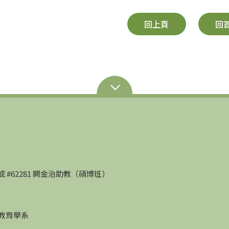
回上頁
回
部）或 #62281 闕金治助教（碩博班）
學教育學系