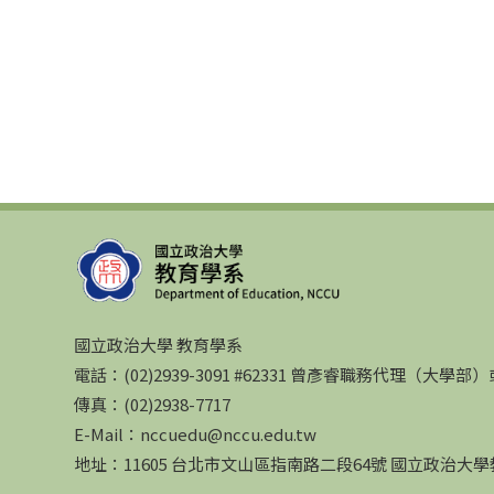
國立政治大學 教育學系
電話：(02)2939-3091 #62331 曾彥睿職務代理（大學
傳真：(02)2938-7717
E-Mail：nccuedu@nccu.edu.tw
地址：11605 台北市文山區指南路二段64號 國立政治大