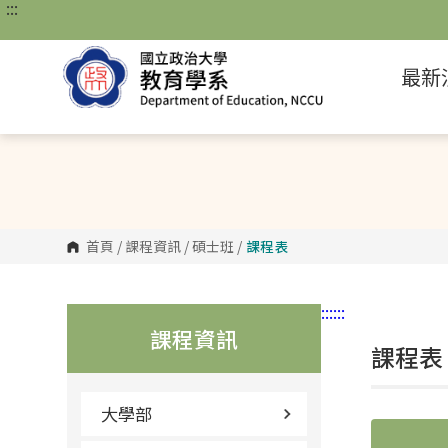
:::
跳
到
主
要
最新
內
容
區
塊
首頁
/
課程資訊
/
碩士班
/
課程表
:::
:::
課程資訊
課程表
大學部