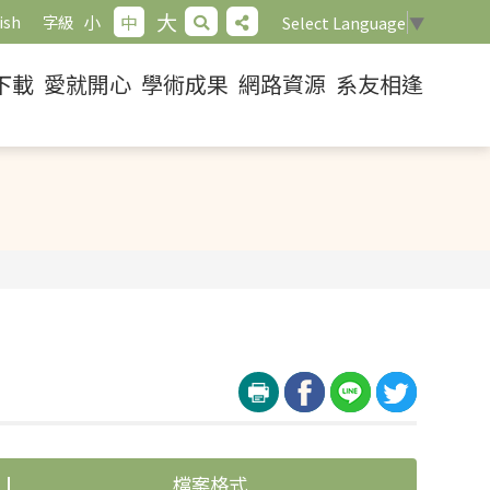
大
小
中
ish
字級
Select Language
▼
下載
愛就開心
學術成果
網路資源
系友相逢
檔案格式