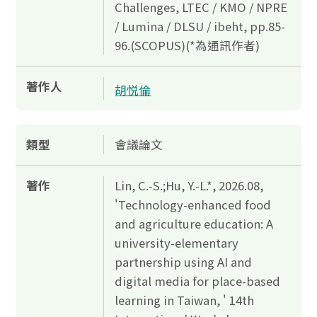
Challenges, LTEC / KMO / NPRE
/ Lumina / DLSU / ibeht, pp.85-
96.(SCOPUS)(*為通訊作者)
著作人
胡悦倫
類型
會議論文
著作
Lin, C.-S.;Hu, Y.-L.*, 2026.08,
'Technology-enhanced food
and agriculture education: A
university-elementary
partnership using AI and
digital media for place-based
learning in Taiwan, ' 14th