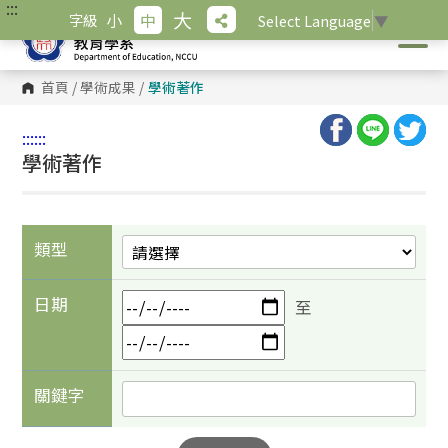
:::
跳
大
小
中
字級
Select Language
▼
到
主
要
內
首頁
/
學術成果
/
學術著作
容
區
塊
:::
:::
學術著作
類型
日期
至
關鍵字