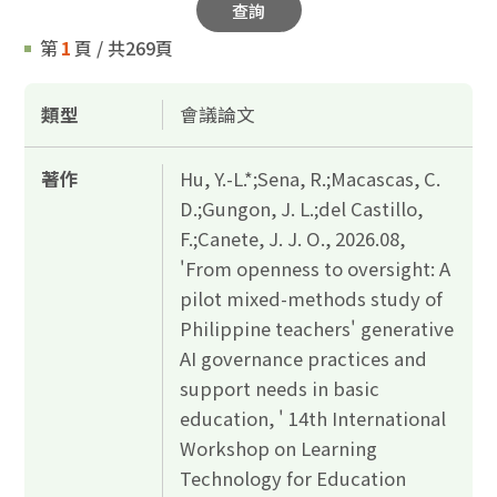
查詢
第
1
頁 / 共269頁
類型
會議論文
著作
Hu, Y.-L.*;Sena, R.;Macascas, C.
D.;Gungon, J. L.;del Castillo,
F.;Canete, J. J. O., 2026.08,
'From openness to oversight: A
pilot mixed-methods study of
Philippine teachers' generative
AI governance practices and
support needs in basic
education, ' 14th International
Workshop on Learning
Technology for Education