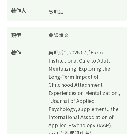
著作人
吳珮瑀
類型
會議論文
著作
吳珮瑀*, 2026.07, 'From
Institutional Care to Adult
Mentalizing: Exploring the
Long-Term Impact of
Childhood Attachment
Experiences on Mentalization.,
' Journal of Applied
Psychology, supplement., the
International Association of
Applied Psychology (IAAP),
pp.1.(*為通訊作者)