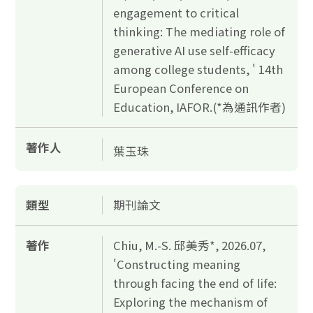
engagement to critical
thinking: The mediating role of
generative AI use self-efficacy
among college students, ' 14th
European Conference on
Education, IAFOR.(*為通訊作者)
著作人
葉玉珠
類型
期刊論文
著作
Chiu, M.-S. 邱美秀*, 2026.07,
'Constructing meaning
through facing the end of life:
Exploring the mechanism of