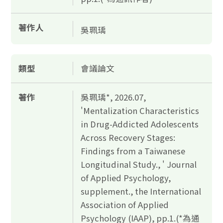
著作人
吳珮瑀
類型
會議論文
著作
吳珮瑀*, 2026.07,
'Mentalization Characteristics
in Drug-Addicted Adolescents
Across Recovery Stages:
Findings from a Taiwanese
Longitudinal Study., ' Journal
of Applied Psychology,
supplement., the International
Association of Applied
Psychology (IAAP), pp.1.(*為通