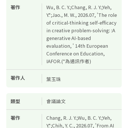
著作
Wu, B. C. Y.;Chang, R. J. Y.;Yeh,
Y.*;Jao., M. W., 2026.07, 'The role
of critical-thinking self-efficacy
in creative problem-solving: :A
generative AI-based
evaluation, ' 14th European
Conference on Education,
IAFOR.(*為通訊作者)
著作人
葉玉珠
類型
會議論文
著作
Chang, R. J. Y.;Wu, B. C. Y.;Yeh,
Y.*;Chih, Y. C., 2026.07, 'From AI