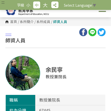
:::
跳
大
小
中
字級
Select Language
▼
到
主
要
內
首頁
/
系所簡介
/
系所成員
/
師資人員
容
區
塊
:::
:::
師資人員
余民寧
教授兼院長
職稱
教授兼院長
校內分機
67445