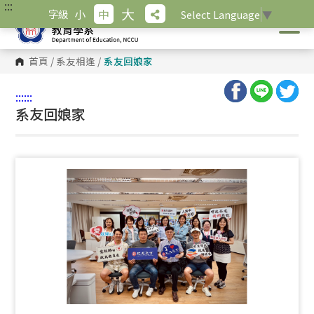
:::
跳
大
小
中
字級
Select Language
▼
到
主
要
內
首頁
/
系友相逢
/
系友回娘家
容
區
塊
:::
:::
系友回娘家