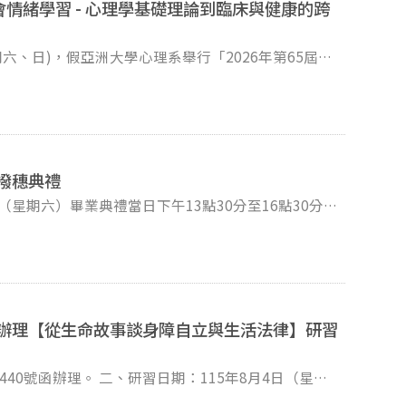
社會情緒學習 - 心理學基礎理論到臨床與健康的跨
星期六、日)，假亞洲大學心理系舉行「2026年第65屆台
緒學習 - 心理學基礎理論到臨床與健康的跨域整
8月31日 (星期一) 止，誠摯地邀請相關系所的師生踴
-tw.org/2026submission-registration)。
撥穗典禮
EVIVw-MuJ8oAzMDk-
（星期六）畢業典禮當日下午13點30分至16點30分，
非會員學生1,500
撥穗典禮，誠摯邀請同學們踴躍參加。 請於115年5
心辦理【從生命故事談身障自立與生活法律】研習
期：115年8月4日（星期