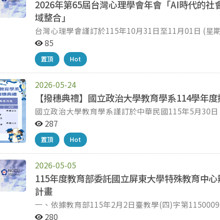
2026年第65屆台灣心理學會年會「AI時代的
域整合」
台灣心理學會謹訂於115年10月31日至11月01日 (
灣心理學會年會」，今年年會主題為「AI時代的社會情
85
合」。 本次年會徵稿形式包含口頭發表、海報發表、專題研討及工作坊，專題研討、工作坊徵稿時間至8
置頂
Hot
月24日 (星期一) 止；口頭發表、海報發表徵稿時間至
躍投稿。投稿詳情及相關規定請參閱本會網站 (https://www.tpa
此外，年會報名已開放，報名截止日期為10月05日 (星期一)，敬請貴單位惠予公告宣傳，並鼓勵師生投
2026-05-24
稿、報名。投稿和報名連結如下： 投稿連結：https://forms.gle/kga3X89x9BgFUiXn7 報名連結：
【撥穗典禮】國立政治大學教育學系114學年度
https://docs.google.com/forms/d/e/1FAIpQLSem3
國立政治大學教育學系謹訂於中華民國115年5月30日
g79JIZqoA9dPuFzhnWO_h1cVPRmA/viewform?usp=header 早鳥優惠【9/28前】：
於本校井塘樓313會議室，舉辦國立政治大學教育學系
287
元 / 一般非會員 2,500元
月28日(四)下午5點前回覆下方表單， 非常感謝！ 【撥穗典禮報名表單】國立政治大學教育學系114學年度
置頂
Hot
撥穗典禮 教育學系撥穗典禮邀請函 校級畢業典禮畢業生報名 預祝 鵬程萬里 國立政治大學教育學系辦公室
敬上
2026-05-05
115年度教育部委託國立屏東大學特殊教育中
計畫
一、依據教育部115年2月2日臺教學(四)字第1150009440號函辦理。 二、研習日
二）08：40～16：20。 三、研習地點：本校【民生校區】五育樓十樓【多功能教室】。 四、報名名額及方
280