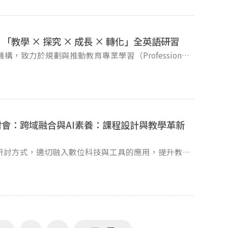
國語文識字教學理論、趨勢與實務。 (七)國語文寫字教學
實務。 (九)國語文寫作教學理論、趨勢與實務。 (十)
音符號教學理論與實務。 (十二)少兒文學探析與教學實
n 2026》「教學 × 探究 × 成長 × 轉化」全英語研習
附徵稿回執表（附件一）及論文格式（附件二）： (一)摘
機構，致力於規劃與推動教育專業學習（Professional
人信箱，檔名請標註姓名，投稿語文教育學系「第八屆國
需求設計具實務導 向之教師研習與專業成長方案。該機
期：115年4月30日。 (三)摘要審核後將另公告全文
專業發展課程，促進教育工作者之專業交流與教學創
閱附件二。 六、聯絡方式：國立臺中教育大學語文教育
nce》為亞太地區系列研習活動的第一場，於臺灣臺南市進行，邀
u.tw）。
式工作坊與實務分享，探討當代教育重要議題，促進教
長。 三、臺南市崑山高級中等學校為促進教師專業發
 Learning ConferenceTainan 2026》國際
討會：跨域融合與AI素養：課程設計與教學革新
市威爾森國際國民小學（WilsonInternational
全臺灣少數為所有學習階段教育工作者辦理的全英語研習，機會難
研討方式，適切融入數位科技與工具的應用，提升教師
中兩場提供雙語支持，規劃兩大主題學習軌，包括「社
)在國立暨南國際大學教育學院哈佛教室舉行。 二、研討
養與閱讀能力發展（Building Literacy Skills）」等議
月27日(星期五)。 (二)論文摘要審查結果通知：115
習與教學策略之理解與應用。 五、敬請各校協助公告
5月11日(星期一)。 (四)論文全文審查結果通知：115
名參加，以促進跨校專業交流並提升教育專業能量。活
教師在職進修資訊網」中小學教師研習時數，歡迎與會。
Email:
學術活動/參載，網址：
hp?Lang=zh-tw