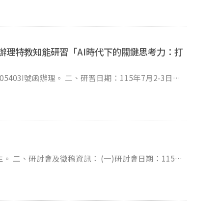
二)前至全國特殊教育資訊網
→大專特教研習」報名。
辦理特教知能研習「AI時代下的關鍵思考力：打
、研習日期：115年7月2-3日
名→大專特教研習」報名。
115年
大學行政大樓五樓A501。 (三)採全文徵稿及審查，自即
轉知所屬。