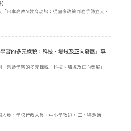
場）
「日本高教AI教育現場：從國家政策到岩手縣立大學
） (三)論壇地點：線上會議（報名後寄送連結） (四)報
ttps://forms.gle/iCR25eFvGtjW8EqC8
或「全國教師在職進修資訊網」中小學教師研習時數2
齡學習的多元樣貌：科技、場域及正向發展」專
劃「樂齡學習的多元樣貌：科技、場域及正向發展」專
與制度」及「正向發展與福祉」等三大主題。 二、
1日。來稿採「隨到隨審」方式，並採雙向匿名審查程序。
院專家學者、研究人員及實務工作者踴躍投稿。 四、
https://jepr.ntue.edu.tw/）查詢。
惠予公告並鼓勵貴校師生踴躍賜稿。
關人員、學校行政人員、中小學教師。 二、特邀講
 (一)國語文教育政策現況與發展趨勢。 (二)國語
論、趨勢與實務。 (四)國語文聆聽教學理論、趨勢與實