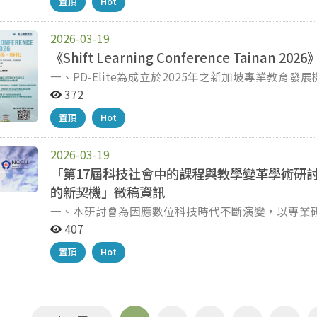
置頂
Hot
務。 (五)國語文說話教學理論、趨勢與實務。 (六)
理論、趨勢與實務。 (八)國語文閱讀教學理論、趨勢與
國語文教學評量理論、趨勢與實務。 (十一)國語文注
2026-03-19
務。 (十三)其他國語文教育相關議題。 四、研討會辦理時間及地點： (一)研討會時間：115年8月24日(星期
《Shift Learning Conference Taina
一)。 (二)研討會地點：本校行政樓A307。 五、檢
一、PD-Elite為成立於2025年之新加坡專業教育發展
要投稿請寄送摘要回執表word及pdf電子檔至聯絡
Learning）活動，並依據國際教育研究與教育現場
372
語文教學論壇」，摘要投稿不收紙本。 (二)摘要截稿日
構於亞太地區辦理各項教育研討會、工作坊與客製化
投稿，並於115年7月5日前繳交論文全文，格式請參
置頂
Hot
新。 二、本次《SHIFT Learning Confere
學系辦公室（04-22183433，AE0187@mail.ntcu.ed
請國際教育工作者與學校領導人共同參與，透過主題
師在教學設計、學習評量與學生發展等面向之專業成
2026-03-19
展並引進國際教育專業資源，特與PD-Elite合作共同辦理《Shift
「第17屆科技社會中的課程與教學變革學術研
教育研習活動，研習訂於2026年4月11日至4月12日於臺南
的新契機」徵稿資訊
Elementary School, Tainan）舉行，為
一、本研討會為因應數位科技時代不斷演變，以專業
得。 四、本次研習邀請國際級講師採英語授課，其
專業發展 能力，研討會訂於115年6月13日(星期六
407
會情緒學習（Social-Emotional Learning）」及「素
會相關徵稿期程如下： (一)論文摘要截稿日期：115年3
題，透過多場工作坊與實務交流，深化教師對學生學
置頂
Hot
年4月13日(星期一)。 (三)論文全文截稿日期：115年
本研習資訊，並鼓勵所屬教師及教育相關人員踴躍報
年5月22日(星期五)。 三、本研討會將申請「全國
動相關資訊及報名方式詳見活動海報或掃描報名QR Code。 相關問題請洽PD-Elite專員, 
四、研討會資訊可至本校課程教學與科技研究所網頁/
admin@thepdelite.org
https://cit.ncnu.edu.tw/p/406-1033-33046,r175.p