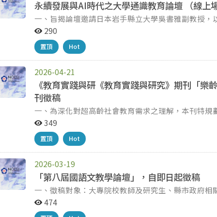
永續發展與AI時代之大學通識教育論壇 （線上
一、旨揭論壇邀請日本岩手縣立大學吳書雅副教授，以
的數據科學教育實踐」為主題進行探討。 二、論壇資訊如下： (一)論壇日期：115年6月2日（星期二）。
290
(二)論壇時間：13：30-15：20（流程詳如附件海報
置頂
Hot
名期限：即日起至115年5月15日（星期五）止。 (五)報名連結：h
三、全程參與者將提供公務人員終身學習時數2小時
小時。 四、若有任何問題，請洽國立臺中教育大學高等教育經營管理碩士學位學程白小姐（電話：04-
2026-04-21
22183289，信箱：hd@mail.ntcu.edu.tw）。
《教育實踐與研《教育實踐與研究》期刊「樂
刊徵稿
一、為深化對超高齡社會教育需求之理解，本刊特規
刊，徵稿範 疇涵蓋「科技融入高齡學習」、「多元場域
349
上開專刊預計116年出刊，截稿日為115年12月3
置頂
Hot
三、本刊為TSSCI第一級期刊，誠摯歡迎全國各大專校
詳細投稿說明、徵稿規則、撰稿體例及相關規定，請逕至本刊網頁（
五、檢附專刊徵稿說明及專刊徵稿海報各1份，敬請
2026-03-19
「第八屆國語文教學論壇」，自即日起徵稿
一、徵稿對象：大專院校教師及研究生、縣市政府相
座：跨國性母語教材教法實務分享。 三、徵稿討論議題：
474
文課程理論與教學設計實務。 (三)國語文教材編寫理