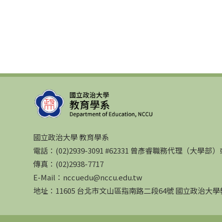
國立政治大學 教育學系
電話：(02)2939-3091 #62331 曾彥睿職務代理（大學
傳真：(02)2938-7717
E-Mail：nccuedu@nccu.edu.tw
地址：11605 台北市文山區指南路二段64號 國立政治大