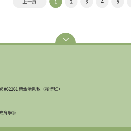
上一頁
1
2
3
4
5
部）或 #62281 闕金治助教（碩博班）
學教育學系