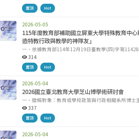
式：預計25名，並請有意者於115年6月30日(星期
置頂
Hot
(https://reurl.cc/mM3xz9)，點選「研習報名
2026-05-05
115年度教育部補助國立屏東大學特殊教育中心
造特教行政與教學的神隊友」
一、依據教育部114年12月19日臺教學(四)字第1142805403I號函辦理。 二
（星期四-星期五）08：40～16：20。 三、研習地點：本校【屏商校區】學生活動中心一樓【共創基
314
地】。 四、報名名額及方式：預計25名，請依照報名原則於115年6月15日(星期一)前至全國特殊教育資訊
置頂
Hot
網(https://reurl.cc/mM3xz9)，點選「研習報
2026-05-04
2026國立臺北教育大學芝山博學術研討會
一、徵稿對象：教育或學校政策與行政相關系所博士生。 二、研討會及徵稿資訊： (一)研討會日期：
6月27日(星期六)。 (二)研討會地點：國立臺北教育
337
日起至115年5月22日（下午５時截止） 三、徵稿須知及遞件表格，請參考報名頁面提供之「2026芝山博學
置頂
Hot
術研討會執行計畫書」。 四、檢附本研討會宣傳海報電子檔1份，最新詳情亦可至本校教育經營與管理學系
網頁查詢(網址：https://em.ntue.edu.tw)，惠請
2026-05-04