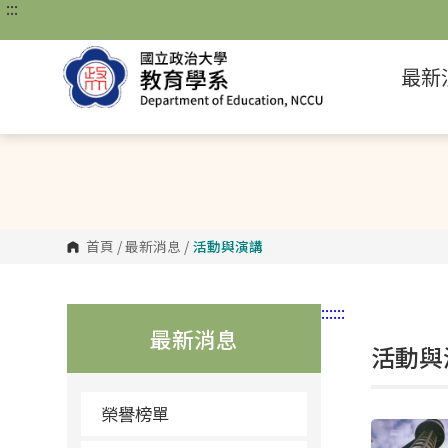
:::
跳
到
主
要
最新
內
容
區
塊
首頁
/
最新消息
/
活動與演講
:::
:::
最新消息
活動與
榮譽榜單