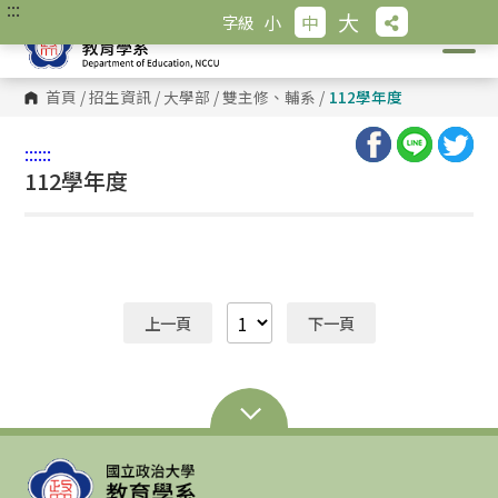
:::
跳
大
小
中
字級
到
主
要
內
首頁
/
招生資訊
/
大學部
/
雙主修、輔系
/
112學年度
容
區
塊
:::
:::
112學年度
上一頁
下一頁