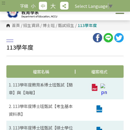
:::
跳
大
小
中
字級
Select Language
▼
到
主
要
內
首頁
/
招生資訊
/
博士班
/
甄試招生
/
113學年度
容
區
塊
:::
:::
113學年度
檔案名稱
檔案格式
1. 113學年度教育系博士班甄試【簡
章】與【海報】
2. 113學年度博士班甄試【考生基本
資料表】
3. 113學年度博士班甄試【碩士學位