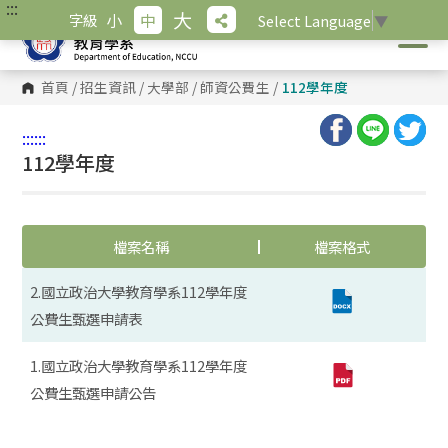
:::
跳
大
小
中
字級
Select Language
▼
到
主
要
內
首頁
/
招生資訊
/
大學部
/
師資公費生
/
112學年度
容
區
塊
:::
:::
112學年度
檔案名稱
檔案格式
2.國立政治大學教育學系112學年度
公費生甄選申請表
1.國立政治大學教育學系112學年度
公費生甄選申請公告