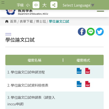
:::
跳
大
小
中
字級
Select Language
▼
到
主
要
內
首頁
/
表單下載
/
博士班
/
學位論文口試
容
區
塊
:::
:::
學位論文口試
檔案名稱
檔案格式
1. 學位論文口試申請流程
2. 學位論文口試資料檢核表
3. 學位論文口試申請表（請登入
inccu申請）