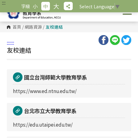
:::
跳
大
小
中
字級
Select Language
▼
到
主
要
內
首頁
/
網路資源
/
友校連結
容
區
塊
:::
:::
友校連結
國立台灣師範大學教育學系
https://www.ed.ntnu.edu.tw/
台北市立大學教育學系
https://edu.utaipei.edu.tw/