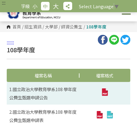
:::
跳
大
小
中
字級
Select Language
▼
到
主
要
內
首頁
/
招生資訊
/
大學部
/
師資公費生
/
108學年度
容
區
塊
:::
:::
108學年度
檔案名稱
檔案格式
1.國立政治大學教育學系108 學年度
公費生甄選申請公告
2.國立政治大學教育學系108 學年度
公費生甄選申請表