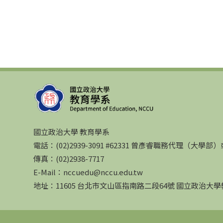
國立政治大學 教育學系
電話：(02)2939-3091 #62331 曾彥睿職務代理（大學
傳真：(02)2938-7717
E-Mail：nccuedu@nccu.edu.tw
地址：11605 台北市文山區指南路二段64號 國立政治大