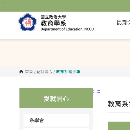
:::
跳
到
主
要
最新
內
容
區
塊
首頁
/
愛就開心
/
教育系電子報
:::
:::
愛就開心
教育系
系學會