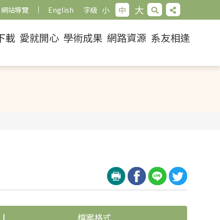
大
小
中
網站導覽
English
字級
下載
愛就開心
學術成果
網路資源
系友相逢
檔案格式