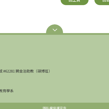
部）或 #62281 闕金治助教（碩博班）
學教育學系
隱私權保護宣告