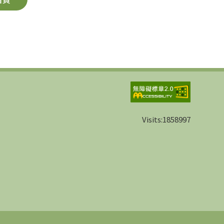
Visits:
1858997