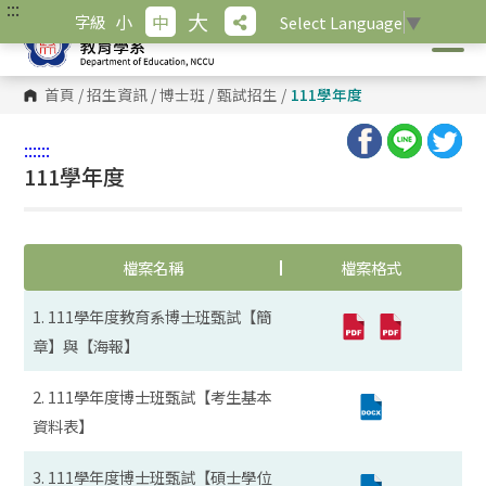
:::
跳
大
小
中
字級
Select Language
▼
到
主
要
內
首頁
/
招生資訊
/
博士班
/
甄試招生
/
111學年度
容
區
塊
:::
:::
111學年度
檔案名稱
檔案格式
1. 111學年度教育系博士班甄試【簡
章】與【海報】
2. 111學年度博士班甄試【考生基本
資料表】
3. 111學年度博士班甄試【碩士學位