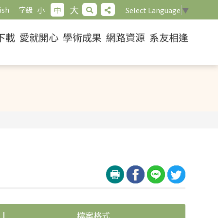
大
小
中
ish
字級
Select Language
▼
下載
愛就開心
學術成果
網路資源
系友相逢
檔案格式