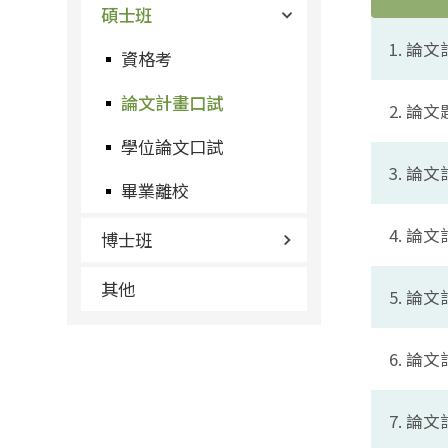
碩士班
1. 論
資格考
論文計畫口試
2. 
學位論文口試
3. 論
畢業離校
4. 論
博士班
其他
5. 
6. 
7. 