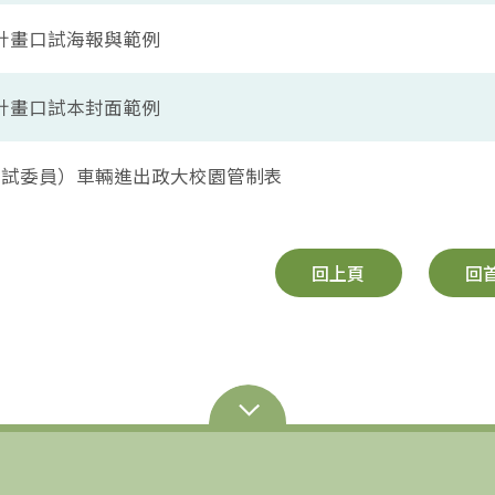
文計畫口試海報與範例
文計畫口試本封面範例
 （口試委員）車輛進出政大校園管制表
回上頁
回