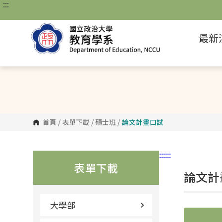
:::
跳
到
主
要
最新
內
容
區
塊
首頁
/
表單下載
/
碩士班
/
論文計畫口試
:::
:::
表單下載
論文計
大學部