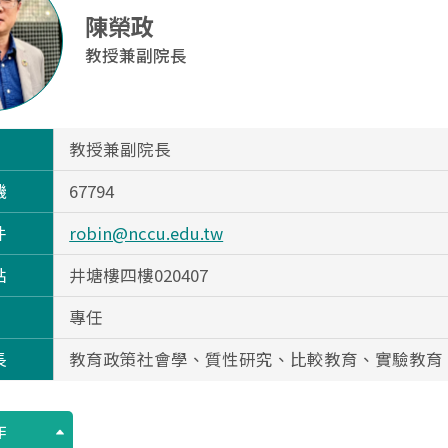
陳榮政
教授兼副院長
教授兼副院長
機
67794
件
robin@nccu.edu.tw
點
井塘樓四樓020407
專任
長
教育政策社會學、質性研究、比較教育、實驗教育
作