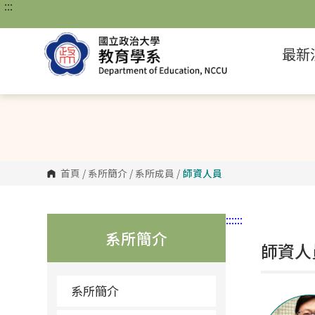
:::
跳
到
主
要
最新
內
容
區
塊
首頁
/
系所簡介
/
系所成員
/
師資人員
:::
:::
系所簡介
師資人
系所簡介