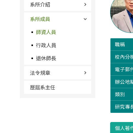
系所介紹
系所成員
師資人員
職稱
行政人員
校內分
退休師長
電子郵
法令規章
辦公地
歷屆系主任
類別
研究專
個人著