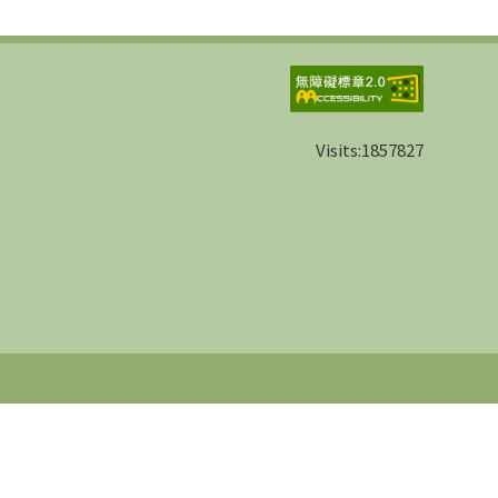
Visits:
1857827