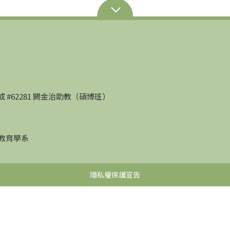
部）或 #62281 闕金治助教（碩博班）
學教育學系
隱私權保護宣告