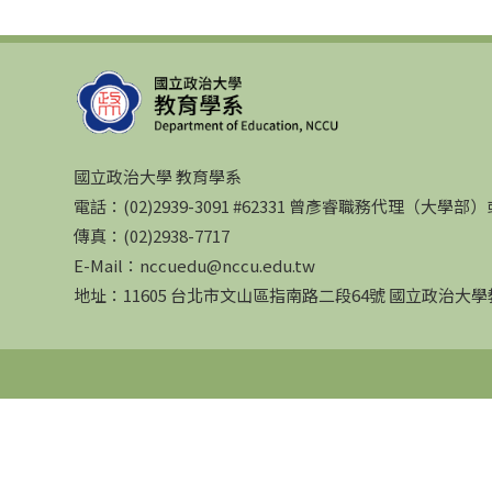
國立政治大學 教育學系
電話：(02)2939-3091 #62331 曾彥睿職務代理（大學
傳真：(02)2938-7717
E-Mail：nccuedu@nccu.edu.tw
地址：11605 台北市文山區指南路二段64號 國立政治大