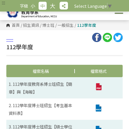
:::
跳
大
小
中
字級
Select Language
▼
到
主
要
內
首頁
/
招生資訊
/
博士班
/
一般招生
/
112學年度
容
區
塊
:::
:::
112學年度
檔案名稱
檔案格式
1. 112學年度教育系博士班招生【簡
章】與【海報】
2. 112學年度博士班招生【考生基本
資料表】
3. 112學年度博士班招生【碩士學位