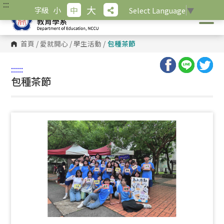
:::
跳
大
小
中
字級
Select Language
▼
到
主
要
內
首頁
/
愛就開心
/
學生活動
/
包種茶節
容
區
塊
:::
:::
包種茶節