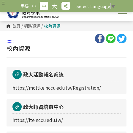
:::
跳
大
小
中
字級
Select Language
▼
到
主
要
內
首頁
/
網路資源
/
校內資源
容
區
塊
:::
:::
校內資源
政大活動報名系統
https://moltke.nccu.edu.tw/Registration/
政大師資培育中心
https://ite.nccu.edu.tw/