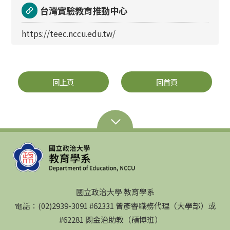
台灣實驗教育推動中心
https://teec.nccu.edu.tw/
回上頁
回首頁
國立政治大學 教育學系
電話：(02)2939-3091 #62331 曾彥睿職務代理（大學部）或
#62281 闕金治助教（碩博班）