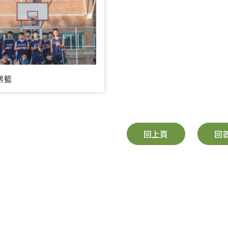
男籃
回上頁
回