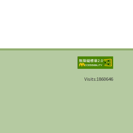
Visits:
1860646