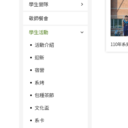
學生營隊
敬師餐會
學生活動
110年系
活動介紹
迎新
宿營
系烤
包種茶節
文化盃
系卡