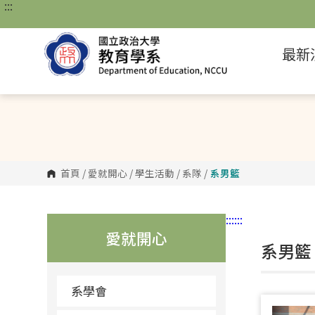
:::
跳
到
主
要
最新
內
容
區
塊
首頁
/
愛就開心
/
學生活動
/
系隊
/
系男籃
:::
:::
愛就開心
系男籃
系學會