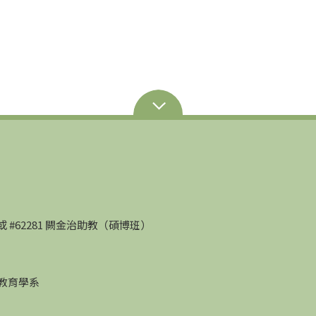
部）或 #62281 闕金治助教（碩博班）
學教育學系