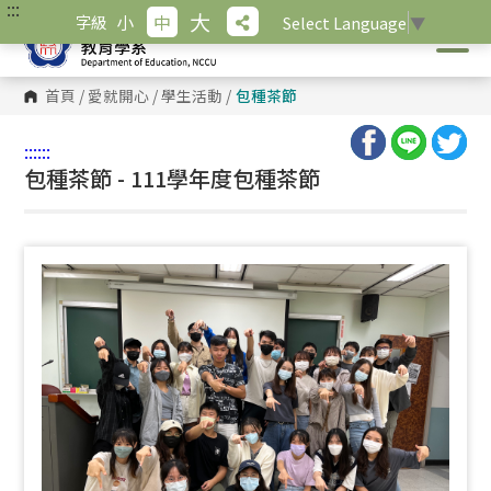
:::
跳
大
小
中
字級
Select Language
▼
到
主
要
內
首頁
/
愛就開心
/
學生活動
/
包種茶節
容
區
塊
:::
:::
包種茶節 - 111學年度包種茶節