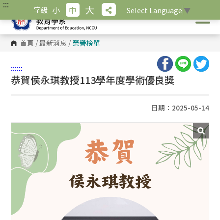
:::
跳
大
小
中
字級
Select Language
▼
到
主
要
內
首頁
/
最新消息
/
榮譽榜單
容
區
塊
:::
:::
恭賀侯永琪教授113學年度學術優良獎
日期：2025-05-14