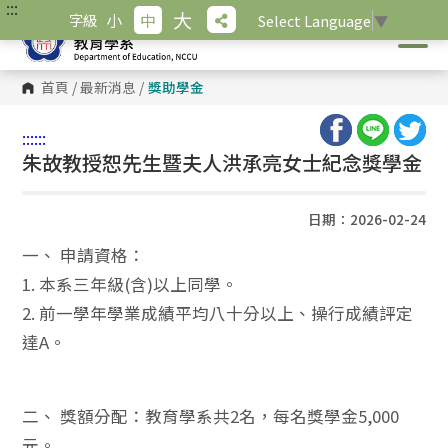
:::
跳
大
小
中
字級
Select Language
▼
到
主
要
內
首頁
/
最新消息
/
獎助學金
容
區
塊
:::
:::
朱故教授恕先生暨夫人洪承亮女士紀念獎學金
日期：2026-02-24
一、 申請資格：
1. 本系三年級(含)以上同學。
2. 前一學年學業成績平均八十分以上、操行成績評定
達A。
二、 獎額分配：教育學系共2名，每名獎學金5,000
元。