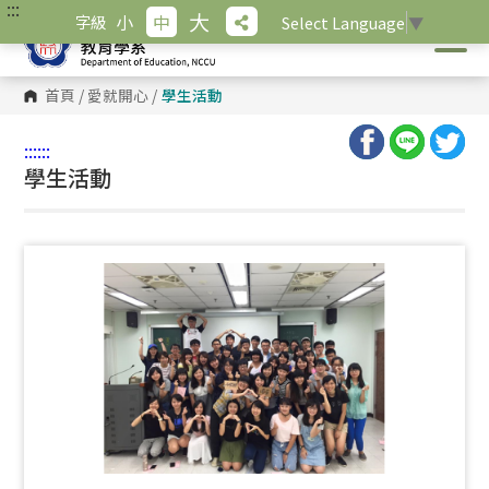
:::
跳
大
小
中
字級
Select Language
▼
到
主
要
內
首頁
/
愛就開心
/
學生活動
容
區
塊
:::
:::
學生活動