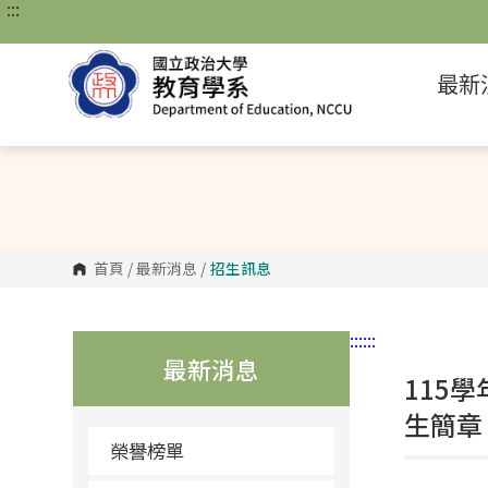
:::
跳
到
主
要
最新
內
容
區
塊
首頁
/
最新消息
/
招生訊息
:::
:::
最新消息
115
生簡章
榮譽榜單