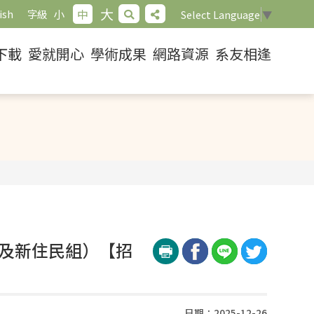
大
小
中
ish
字級
Select Language
▼
下載
愛就開心
學術成果
網路資源
系友相逢
組及新住民組）【招
日期：2025-12-26