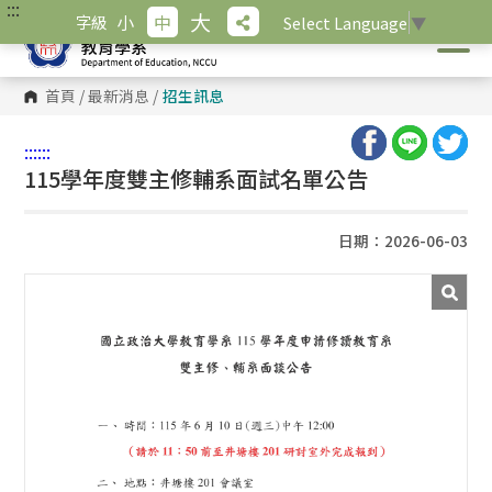
:::
跳
大
小
中
字級
Select Language
▼
到
主
要
內
首頁
/
最新消息
/
招生訊息
容
區
塊
:::
:::
115學年度雙主修輔系面試名單公告
日期：2026-06-03