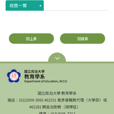
經歷一覽
回上頁
回首頁
國立政治大學 教育學系
電話：(02)2939-3091 #62331 曾彥睿職務代理（大學部）或
#62281 闕金治助教（碩博班）
傳真：(02)2938-7717