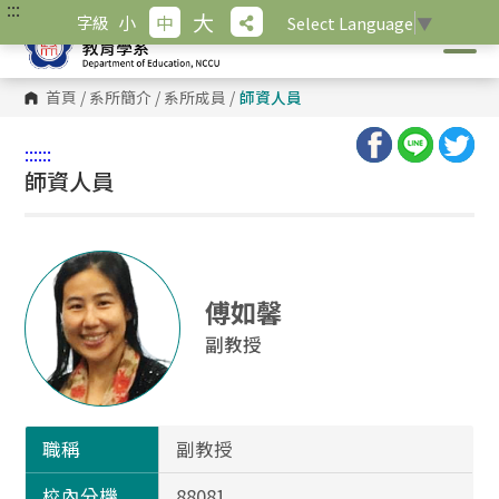
:::
跳
大
小
中
字級
Select Language
▼
到
主
要
內
首頁
/
系所簡介
/
系所成員
/
師資人員
容
區
塊
:::
:::
師資人員
傅如馨
副教授
職稱
副教授
校內分機
88081