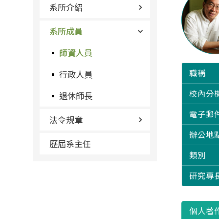
系所介紹
系所成員
師資人員
職稱
行政人員
校內分
退休師長
電子郵
法令規章
辦公地
歷屆系主任
類別
研究專
個人著