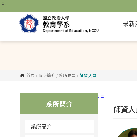
:::
跳
到
主
要
最新
內
容
區
塊
首頁
/
系所簡介
/
系所成員
/
師資人員
:::
:::
系所簡介
師資人
系所簡介