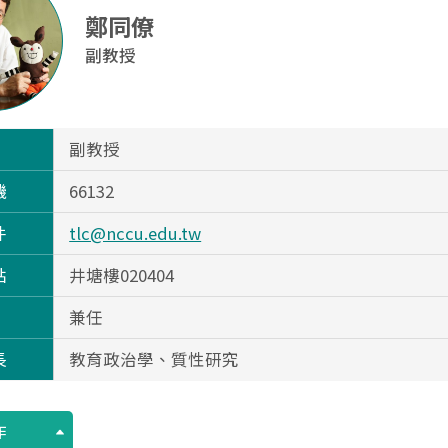
鄭同僚
副教授
副教授
機
66132
件
tlc@nccu.edu.tw
點
井塘樓020404
兼任
長
教育政治學、質性研究
作