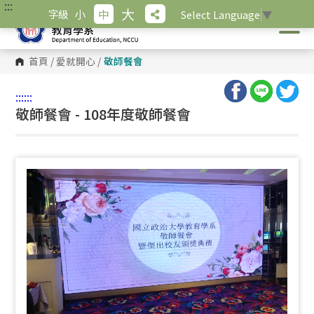
:::
跳
大
小
中
字級
Select Language
▼
到
主
要
內
首頁
/
愛就開心
/
敬師餐會
容
區
塊
:::
:::
敬師餐會 - 108年度敬師餐會