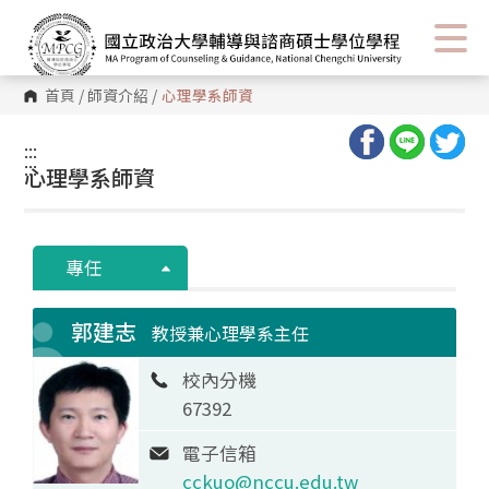
首頁
/
師資介紹
/
心理學系師資
:::
:::
心理學系師資
專任
郭建志
教授兼心理學系主任
校內分機
67392
電子信箱
cckuo@nccu.edu.tw