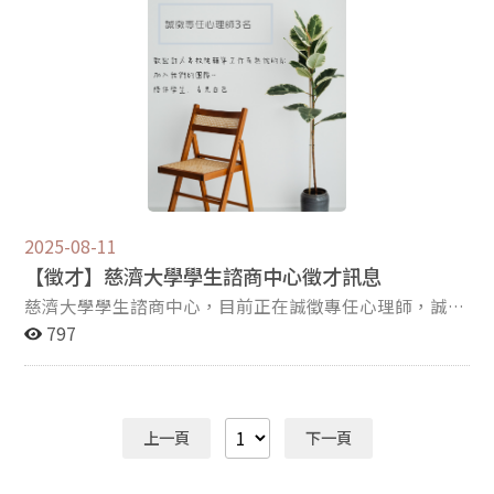
以及特教相關輔導工作 2.輔導個案工作管理 3.其
他相關輔導工作及主管交辦事項 【工作地點】 桃園
市新興高級中學(334015桃園市八德區永豐路563號) 【上
班時段】 日班07:35-16:45 【薪資】 參考「公立
高級中等以下學校教師及幼兒園教保服務人員」標準辦理
(含勞健保)， 學士級第一年薪資45000元，碩士級第
一年薪資53000元(詳細視實際狀況面議)。 【可到職日】
即日起至 114 年 10 月 15 日止。 【需求人數】 2
人 【徵才條件】 1.學士或碩士學位，社工、心理相關
背景訓練尤佳。 2.大學以上畢業之合格教師或代理教
師。 3.具備基本電腦文書處理能力。 4.良好的人
2025-08-11
際協調溝通能力，且需有耐心與少年進行溝通，細心認真
【徵才】慈濟大學學生諮商中心徵才訊息
負責。 【聯絡方式】 如有任何疑問請洽 (03)
慈濟大學學生諮商中心，目前正在誠徵專任心理師，誠摯
3796996 轉 140、141 人事室。 請備妥履歷表、成績
邀請熱愛助人工作的心理專業人員加入我們的行列！ 本次
797
單(影本)、畢業證書(影本)、退伍令、自傳(親筆書寫)
職缺共招募3名專任心理師（1位校聘、2位教育部專兼任
相關資料請參閱附件(含甄選公告、報名表) 寄至
計畫），工作內容涵蓋個別諮商、危機處遇、高關懷學生
桃園市八德區永豐路563號 人事室收 我們誠摯地歡迎您加
追蹤、發展性輔導推展等，並提供完善的專業督導資源及
入 新興高中 的大家族！
工作生活平衡的環境。 懇請貴所協助轉發本徵才資訊，並
上一頁
下一頁
歡迎對此職缺有興趣的老師、畢業校友、實習生等踴躍應
徵！ 相關詳細職缺資訊與申請方式，詳如附件及以下連結