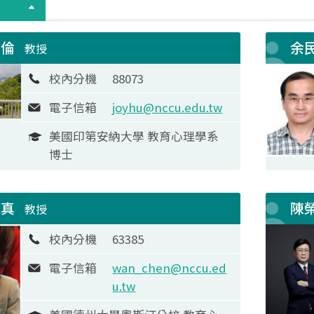
悅倫
余
教授
校內分機
88073
電子信箱
joyhu@nccu.edu.tw
美國印第安納大學 教育心理學系
博士
婉真
陳
教授
校內分機
63385
電子信箱
wan_chen@nccu.ed
u.tw