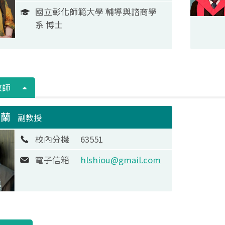
國立彰化師範大學 輔導與諮商學
系 博士
教師
慧蘭
副教授
校內分機
63551
電子信箱
hlshiou@gmail.com