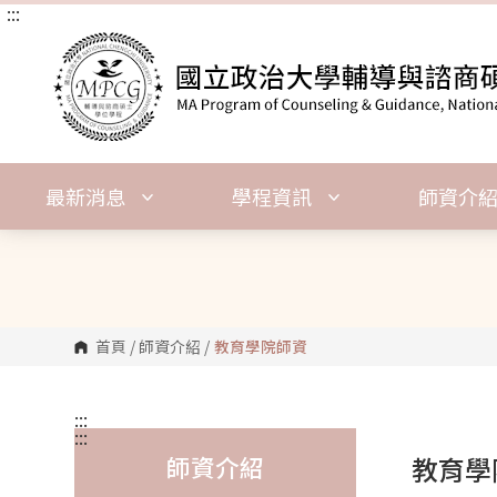
:::
跳
到
主
要
內
容
區
塊
最新消息
學程資訊
師資介
首頁
/
師資介紹
/
教育學院師資
:::
:::
師資介紹
教育學