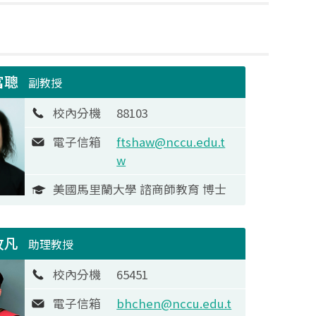
富聰
副教授
校內分機
88103
電子信箱
ftshaw@nccu.edu.t
w
美國馬里蘭大學 諮商師教育 博士
牧凡
助理教授
校內分機
65451
電子信箱
bhchen@nccu.edu.t