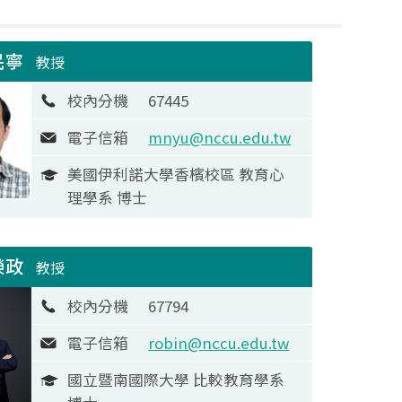
民寧
教授
校內分機
67445
電子信箱
mnyu@nccu.edu.tw
美國伊利諾大學香檳校區 教育心
理學系 博士
榮政
教授
校內分機
67794
電子信箱
robin@nccu.edu.tw
國立暨南國際大學 比較教育學系