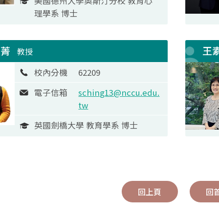
美國德州大學奧斯汀分校 教育心
理學系 博士
淑菁
王
教授
校內分機
62209
電子信箱
sching13@nccu.edu.
tw
英國劍橋大學 教育學系 博士
回上頁
回