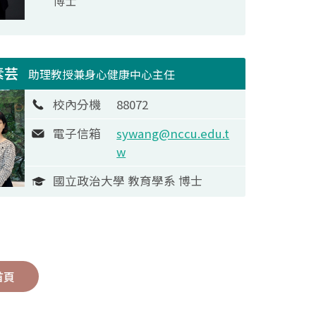
博士
素芸
助理教授兼身心健康中心主任
校內分機
88072
電子信箱
sywang@nccu.edu.t
w
國立政治大學 教育學系 博士
首頁