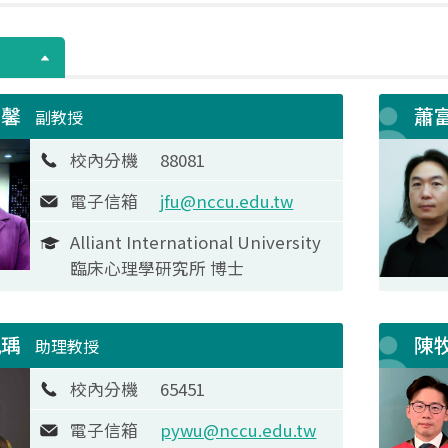
如馨
蕭
副教授
校內分機
88081
電子信箱
jfu@nccu.edu.tw
Alliant International University
臨床心理學研究所 博士
珮瑀
陳
助理教授
校內分機
65451
電子信箱
pywu@nccu.edu.tw