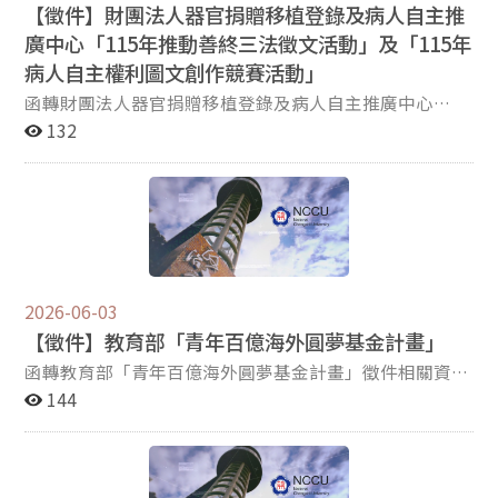
【徵件】財團法人器官捐贈移植登錄及病人自主推
齡社會勞動與福祉研究中心（IAWW） 【活動定位】學術
廣中心「115年推動善終三法徵文活動」及「115年
發表暨焦點座談，採「專業講座、引導互動、及綜合座
談」模式進行 發表與探討 【核心主題】超高齡社會中的
病人自主權利圖文創作競賽活動」
心理健康促進、社區支持與共融實踐。 【報名網址】
函轉財團法人器官捐贈移植登錄及病人自主推廣中心
https://forms.gle/3F9vSWAUsLzVLWfcA 詳細內容請見下
「115年推動善終三法徵文活動」及「115年病人自主權
132
方論壇簡章
利圖文創作競賽活動」辦法： 一、依據財團法人器官捐贈
移植登錄及病人自主推廣中心115年5月27日器捐登字第
11500004981號函辦理。 二、旨揭活動係該中心承接衛
生福利部115年度「預立意願及病人自主識能精進計
畫」，為鼓勵各界持續積極推動安寧緩和醫療、病人自主
權利及器官捐贈意願，提升民眾意識與認知，以促進民眾
提前表達相關意願，營造國內尊嚴善終之氛圍及環境。
2026-06-03
三、旨揭徵稿活動類型為「學術論文及病例報告」（附件
【徵件】教育部「青年百億海外圓夢基金計畫」
一）、「圖文創作」（附件二）共三類，歡迎踴躍投稿 。
投 稿 相 關 資 訊 請 至 該 中 心 官 網
函轉教育部「青年百億海外圓夢基金計畫」徵件相關資
（https://www.tosrpapc.org.tw/）參考。 四、本活動採
訊： 一、依據教育部115年5月21日臺教授青部字第
144
線上投稿（投稿網址：https://ssp.torsc.org.tw/），投稿
1150000230C號函辦理(附件1)。 二、旨揭計畫為國家級
期間自即日起至7月31 日（星期五）止。如有相關問題請
青年人才培育計畫，期能結合相關單位資源及力量，共同
洽詢(02)-2358-2088分機222，財團法人器官捐贈移植登
合作積極開發青年所需及與國家永續發展相符的各類高品
錄及病人自主推廣中心-王小姐，聯絡信箱：
質圓夢機會，協助青年勇敢築夢、踏實圓夢， 進一步提升