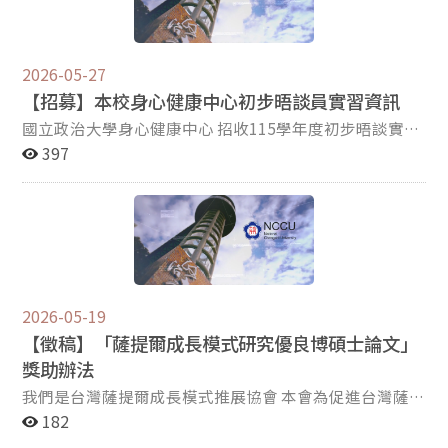
sywang@tosrpapc.org.tw。
國家競爭力與外交軟實力。 三、檢附旨揭計畫116年「圓
夢機會開發原則」、「合作計畫格式」修正版（如附件
2、附件3），請有意提案單位參考。
2026-05-27
【招募】本校身心健康中心初步晤談員實習資訊
國立政治大學身心健康中心 招收115學年度初步晤談實習
生 一、資格：諮商輔導、臨床心理、教育、社工等助人相
397
關科系研究所，或具相關背景學歷大四(含)以上之學生/畢
業生。 實習內容： 1.初談實習期間：115年8月10日至
116年6月30日 2.實習生須配合以下初談實習訓練，並享
有專業團體督導及免費研習： (1)實習專業訓練課程暫訂
115年8月10日（一）至8月11日（二），須全程參與。
(2)暑假期間需安排見習訓練，訓練時間可再協調。 (3)每
週團體督導1小時或隔週團體督導2小時。 (4)本實習以專
2026-05-19
業培訓與實務學習為主，提供免費專業訓練、團體督導及
【徵稿】「薩提爾成長模式研究優良博碩士論文」
不定期研習活動，不另提供實習津貼。 (5)實習期滿且經
獎助辦法
評估出勤及專業表現符合標準者，將核發初談實習證明
書。 3.初談實習職務： (1)學期中每週值班8小時（兩個半
我們是台灣薩提爾成長模式推展協會 本會為促進台灣薩提
天），以進行個案初步晤談。 (2)行政事項支援。 4.初談
爾成長模式之發展，特訂「薩提爾成長模式研究優良博碩
182
實習生權利義務： 值班必須簽到與簽退，不得遲到、早退
士論文」獎助辦法 因此，來信廣邀正在就讀的碩博士研究