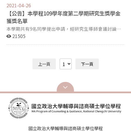
畫「由品質到就業力：臺灣高教品質保證與專業認證如何
2021-04-26
接軌職場？」著重探討國家級校務認證與專業認證制度如
【公告】本學程109學年度第二學期研究生獎學金
何共同影響學生的學習成果與職涯準備度。研究聚焦商學
與醫學兩大專業領域，並延伸至畢業生進入教學醫院後所
獲獎名單
面臨的評鑑制度，建構橫跨課程設計、能力養成到職場需
本學期共有9名同學提出申請，經研究生導師會議討論，
求的品質鏈結架構。合作成員包含北榮家庭醫學部多位醫
獲獎名單如下: 碩二 丘O媚 碩一 陳O彣 周O晴 輔導與諮商
21505
師、本校研發處研究團隊與高等教育評鑑中心研究人員，
碩士學位學程 仝賀 2021.4.26
形成跨校、跨場域的研究陣容。侯永琪表示，希望研究能
更具體呈現品質保證制度的實際影響，並協助高教及醫療
機構在課程與認證規劃上取得更清楚的方向。 三度獲得補
上一頁
下一頁
助的圖書資訊與檔案學研究所羅崇銘副教授，其計畫「以
深度學習切割、分類、融合影像建立中風預後模型」聚焦
中風預後評估。中風為國人主要死因之一，並呈現年輕化
趨勢。羅崇銘及團隊運用深度學習整合影像切割、特徵分
類與多模態生理資訊，建構可預測住院天數、重症需求與
後續恢復軌跡的模型。結合放射影像與臨床資料，有助提
升醫療團隊的判讀精準度，更早辨識高風險病患，並規劃
更具前瞻性的治療策略。本案展現本校在醫療資訊與AI影
像分析領域的研發能量。 輔導與諮商碩士學位學程的吳珮
瑀助理教授重視自殺風險監測、預測和求助，她的計畫
國立政治大學輔導與諮商碩士學位學程
「心響：結合情緒軌跡與生理節律之自殺風險即時監測與