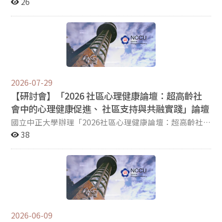
勵能反映華人文化或社會脈絡特色之研究， 本獎項每年從
26
參與心理學年會並發表論文的學生中，擇優給予「楊國樞
旅費獎助金」。 該獎助金旨在鼓勵「在學學生」（包括大
學部及研究所學生）參與年會的口頭發表，共選出6名優
秀者予以資助。 相關文件請參考附件中的實施辦法與申請
表， 申請截止日期為113年8月31日。 Facebook:
https://www.facebook.com/taiwanpsy/ Official site:
https://tpa-tw.org/ Secretariat, Taiwanese
2026-07-29
Psychological Association
【研討會】「2026 社區心理健康論壇：超高齡社
會中的心理健康促進、 社區支持與共融實踐」論壇
國立中正大學辦理「2026社區心理健康論壇：超高齡社
會中的心理健康促進、社區支持與共融實踐」 【日期】
38
2026/08/31（星期一） 【說明】臺灣正加速邁入超高齡
社會，不僅帶來照顧需求的提升，也使心理健康、社會連
結及社區支持成為重要的公共議題。為促進跨領域交流與
合作，本校高齡社會勞動與福祉研究中心規劃辦理「
2026社區心理健康論壇 」，邀集國內外學者專家共同探
討高齡社區心理健康的發展方向與未來策略。 【時間】
12:00-17:00 【地點】張榮發基金會 1007 會議室 （臺北
2026-06-09
市中正區中山南路11號） 【主辦單位】國立中正大學高