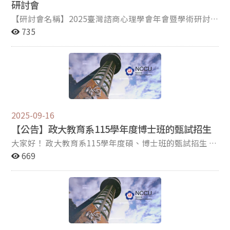
研討會
會」，雙方教師與醫師就睡眠醫學、腫瘤免疫、AI語音與
醫療政策等主題進行交流與討論，獲得更多後續進行跨域
【研討會名稱】2025臺灣諮商心理學會年會暨學術研討
合作研究的共識。 徐士勛表示，政大在人社、AI、心理、
會 【研討會主題】我們共同的未來：永續、共榮、優化
735
統計、語音與政策領域的量能，與臨床端在資料判讀、病
【研討會時間】114/11/15(六) 09:00-17:30 【研討會地
患行為與醫療傳播上的需求高度互補，跨域合作已從概念
點】中山醫學大學（台中市南區建國北路一段110號）
走向行動，媒合會對政大教師與臨床團隊共同釐清並形成
【研討會講師】美國、日本、馬來西亞及台灣之數十位國
「新研究」問題，具有重要意義；也有助新創榮總和政大
內外知名學者講師，詳見議程 【研討會內容】本次年會暨
跨領域研究合作機制。 這次通過的計畫中，人工智慧跨域
研討會邀請到多位國內外知名學者講師，於年會前後及年
研究中心吳致勳助理教授所主持的計畫「微型RNA在黑色
會當天帶來豐富的學術研討分享，共商諮商心理學之永
素瘤腫瘤微環境之生物資訊與微器官探討」，聚焦黑色素
續、共榮、優化。齊聚美國、日本、馬來西亞及台灣國內
2025-09-16
瘤的基因調控與腫瘤微環境分析。研究運用生物資訊與分
知名學者教授、心理師，跨文化討論各國諮商心理議題，
【公告】政大教育系115學年度博士班的甄試招生
子醫學方法，探討微型RNA（miRNA）在黑色素瘤細胞與
更有多達十六場精彩豐富的主題論壇，另外還有會前會後
巨噬細胞互動中的關鍵角色，並評估其作為潛在治療標的
的多場工作坊、以及年會論文及獎項徵選，竭誠歡迎您踴
大家好！ 政大教育系115學年度碩、博士班的甄試招生 將
的可能性。 研究主要與北榮皮膚部及中央大生醫科學與工
躍參與報名！ 更多詳情請點選報名連結參閱。 【議程與
於 9月30日 至 10月14日 開始網路報名， 懇請大家協助廣
669
程學系合作，從臨床資料與細胞模型兩個層面驗證相關發
報名】https://reurl.cc/z5Lrxp 年會相關獎項及論文徵選
為宣傳，招收更多優質的學生 加入我們 愛就開心
現。吳致勳表示，黑色素瘤雖少見但致死率高、約占皮膚
詳細資訊如下，歡迎您點選參閱，踴躍參與投稿徵選： 國
Education 大家庭！ 敬祝教師節快樂 115學年度碩、博士
癌死亡的八成；期望透過跨領域整合，更精準掌握腫瘤微
際研討會口頭及壁報論文徵稿 金筆獎-諮商心理相關系所
甄試招生：https://edu.nccu.edu.tw/PageDoc/Detail?
環境的重要機制，並推動診斷與治療策略的發展，以提升
實習手札徵選 優秀博碩士論文獎徵選 績優實習機構獎徵
fid=9751&id=35861
病患照護品質。 教育學系侯永琪教授的研究案重視醫學專
選
業教育的品質和人才培育及評鑑制度的結合，她主持的計