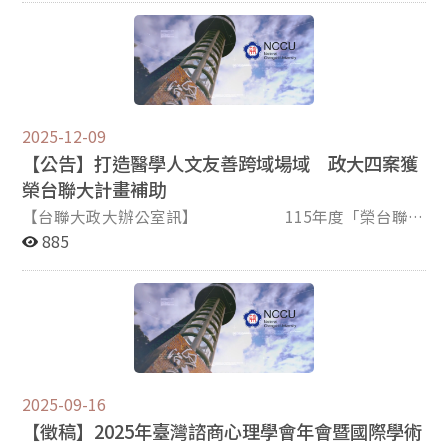
或無故未到，若需請假則需協調夥伴換班。 三、收件日
生們，以薩提爾模式為主題撰寫其畢業論文並投稿至本會
期：即日起至115年6月23日（二）17:00分止。(以email
*獎助對象：三年內（三年前6月1日起至本年5月31日）
寄件時間為憑) 四、收件方式： 1.填寫初步晤談實習申請
以薩提爾成長模式為主題，並已取得教育部認可之台灣公
表並以E-mail寄至wen0719@nccu. edu.tw，郵件主旨
私立大學院校研究所博、碩士學位之論文 *申請期間：
「應徵115學年初談員--姓名」。(申請表格式：PDF檔；
115/5/1~5/31 詳細資訊可參考下方附件，或本會官網-
檔名：姓名) 2.寄出信件後請同步填寫此google表單：
「獎助與推廣」 若有任何疑問，歡迎直接與本會聯繫，感
2025-12-09
https://forms.gle/tbTxkU4h2AH976iM7，以利核對相關
謝！ ============================ 台灣薩提爾成長
【公告】打造醫學人文友善跨域場域 政大四案獲
資訊。 甄選時程： 1.第一階段（資料審查） 通過資料審
模式推展協會 協會官網：https://www.satir.org.tw FB粉
查者，將於115年7月7日（二）前以e-mail通知面試，未
榮台聯大計畫補助
絲團：https://www.facebook.com/satirgroup 官方LINE
獲遴用或不合格者，恕不另行通知。務必詳填電話/e-
ID：@satir
【台聯大政大辦公室訊】 115年度「榮台聯大
mail並留意之。 2.第二階段（面試）將於115年7月14日
合作研究計畫」結果揭曉，政治大學共有四項計畫脫穎而
885
（二）進行。 如有疑問歡迎洽詢（02）8237-7404或
出，包括吳致勳、侯永琪、羅崇銘、吳珮瑀四位教師獲得
wen0719@nccu.edu.tw 黃靖雯心理師
補助，政大補助金額達215萬元，加計臺北榮民總醫院
（以下簡稱北榮）的相對補助，總經費提升至488萬元。
本年度不僅通過件數增加，經費規模更較往年顯著成長，
顯示本校教師從自身專長出發，逐步跨足醫學人文、AI、
生醫資訊與心理健康等領域，展現良好的跨域研究潛力。
本校於2023年加入榮台聯大計畫，由台聯大系統各校和
2025-09-16
各榮總研究人員共同提出計畫申請，今年4月由研發長徐
【徵稿】2025年臺灣諮商心理學會年會暨國際學術
士勛率隊前往北榮首度舉辦「政大×北榮研究合作媒合