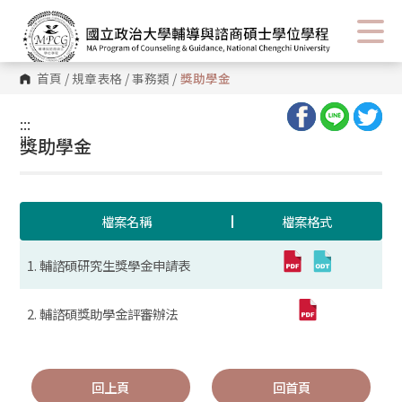
首頁
/
規章表格
/
事務類
/
獎助學金
:::
:::
獎助學金
檔案名稱
檔案格式
1. 輔諮碩研究生獎學金申請表
2. 輔諮碩獎助學金評審辦法
回上頁
回首頁