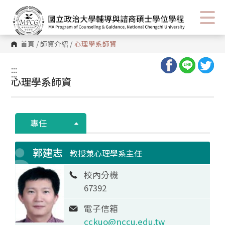
首頁
/
師資介紹
/
心理學系師資
:::
:::
心理學系師資
專任
郭建志
教授兼心理學系主任
校內分機
67392
電子信箱
cckuo@nccu.edu.tw