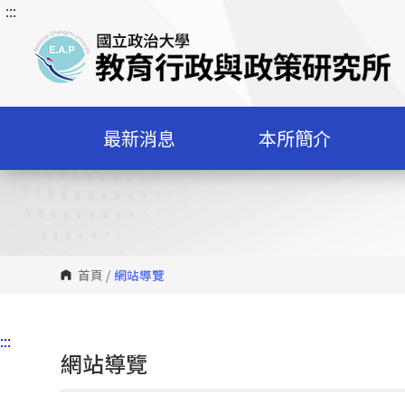
:::
跳
到
主
要
內
容
最新消息
本所簡介
區
塊
首頁
/
網站導覽
:::
網站導覽