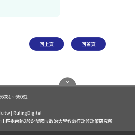
回上頁
回首頁
66081、66082
tw | RulingDigital
北市文山區指南路2段64號國立政治大學教育行政與政策研究所