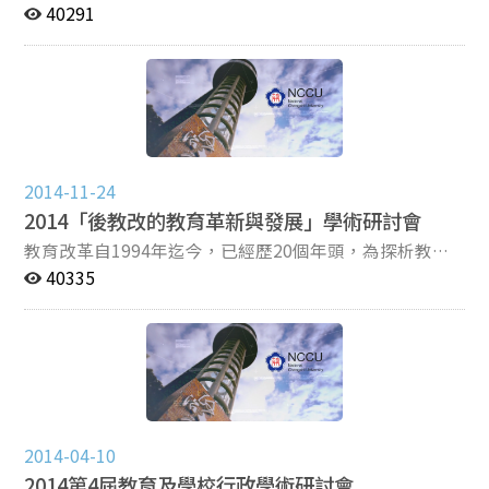
學院井塘樓3樓313會議室 主辦單位：政治大學教育學院
40291
2014-11-24
2014「後教改的教育革新與發展」學術研討會
教育改革自1994年迄今，已經歷20個年頭，為探析教改
對我國教育的影響，以及未來教育革新的可行方向，政大
40335
教育學院、學校建築研究學會、教育行政學會、學校行政
學會、臺灣教育政策與評鑑學會、臺灣科技領導與教學科
技發展協會及開平餐飲學校，共同舉辦本次「後教改的教
育革新與發展」學術研討會，邀請相關領域之學者專家及
學生踴躍參與。 日期：2014/12/27(六) 時間：報到8:30-
8:50/研討會8:30-17:10 地點：教育學院（井塘樓）三樓
313會議室
2014-04-10
2014第4屆教育及學校行政學術研討會