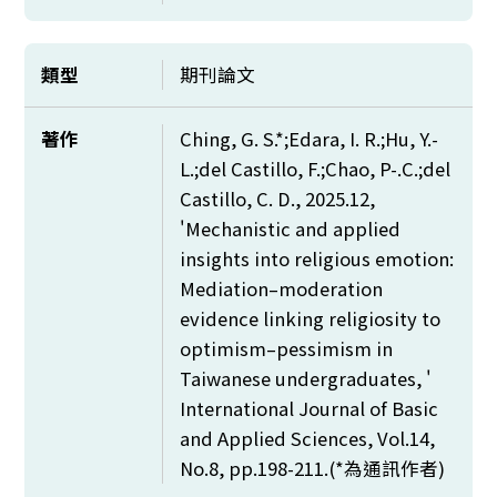
類型
期刊論文
著作
Ching, G. S.*;Edara, I. R.;Hu, Y.-
L.;del Castillo, F.;Chao, P-.C.;del
Castillo, C. D., 2025.12,
'Mechanistic and applied
insights into religious emotion:
Mediation–moderation
evidence linking religiosity to
optimism–pessimism in
Taiwanese undergraduates, '
International Journal of Basic
and Applied Sciences, Vol.14,
No.8, pp.198-211.(*為通訊作者)