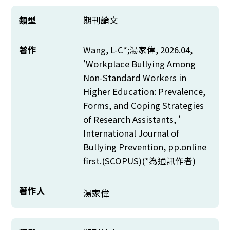
類型
期刊論文
著作
Wang, L-C*;湯家偉, 2026.04,
'Workplace Bullying Among
Non-Standard Workers in
Higher Education: Prevalence,
Forms, and Coping Strategies
of Research Assistants, '
International Journal of
Bullying Prevention, pp.online
first.(SCOPUS)(*為通訊作者)
著作人
湯家偉