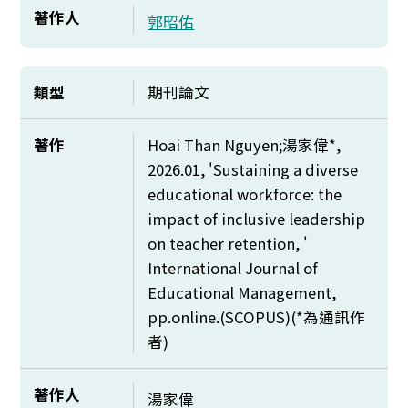
著作人
郭昭佑
類型
期刊論文
著作
Hoai Than Nguyen;湯家偉*,
2026.01, 'Sustaining a diverse
educational workforce: the
impact of inclusive leadership
on teacher retention, '
International Journal of
Educational Management,
pp.online.(SCOPUS)(*為通訊作
者)
著作人
湯家偉