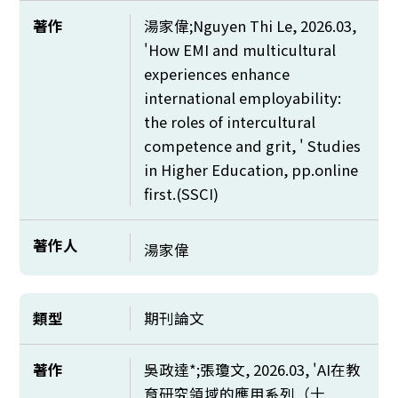
著作
湯家偉;Nguyen Thi Le, 2026.03,
'How EMI and multicultural
experiences enhance
international employability:
the roles of intercultural
competence and grit, ' Studies
in Higher Education, pp.online
first.(SSCI)
著作人
湯家偉
類型
期刊論文
著作
吳政達*;張瓊文, 2026.03, 'AI在教
育研究領域的應用系列（十