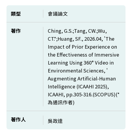
類型
會議論文
著作
Ching, G.S.;Tang, CW.;Wu,
CT.*;Huang, SF., 2026.04, 'The
Impact of Prior Experience on
the Effectiveness of Immersive
Learning Using 360° Video in
Environmental Sciences, '
Augmenting Artificial-Human
Intelligence (ICAAHI 2025),
ICAAHI, pp.305-316.(SCOPUS)(*
為通訊作者)
著作人
吳政達