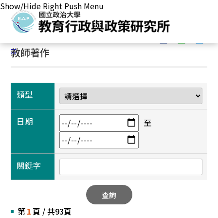
Show/Hide Right Push Menu
首頁
/
學術成果
/
教師著作
:::
:::
教師著作
類型
日期
至
關鍵字
查詢
第
1
頁 / 共93頁